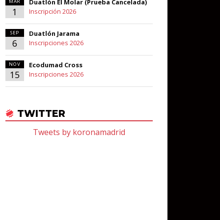
Duatlón El Molar (Prueba Cancelada)
MAR
1
Inscripción 2026
Duatlón Jarama
SEP
6
Inscripciones 2026
Ecodumad Cross
NOV
15
Inscripciones 2026
TWITTER
Tweets by koronamadrid