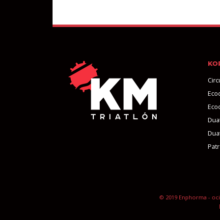
KO
Circ
Eco
Eco
Duat
Duat
Pat
© 2019 Enphorma - oci