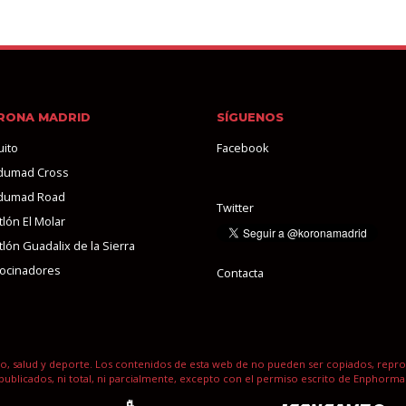
RONA MADRID
SÍGUENOS
uito
Facebook
dumad Cross
dumad Road
Twitter
lón El Molar
lón Guadalix de la Sierra
rocinadores
Contacta
o, salud y deporte. Los contenidos de esta web de no pueden ser copiados, reprod
publicados, ni total, ni parcialmente, excepto con el permiso escrito de Enphorma