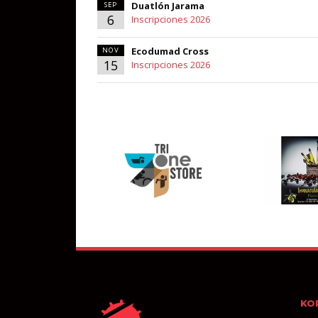
Duatlón Jarama
SEP
6
Inscripciones 2026
Ecodumad Cross
NOV
15
Inscripciones 2026
KO