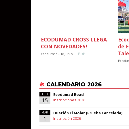
ECODUMAD CROSS LLEGA
Eco
CON NOVEDADES!
de E
Tale
Ecodumad - 18 Junio
Ecodu
CALENDARIO 2026
Ecodumad Road
FEB
15
Inscripciones 2026
Duatlón El Molar (Prueba Cancelada)
MAR
1
Inscripción 2026